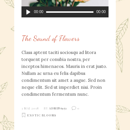
Lecteur
00:00
00:00
audio
The Sound of Flowers
Class aptent taciti sociosqu ad litora
torquent per conubia nostra, per
inceptos himenaeos. Mauris in erat justo.
Nullam ac urna eu felis dapibus
condimentum sit amet a augue. Sed non
neque elit. Sed ut imperdiet nisi. Proin
condimentum fermentum nunc.
3 MAI 2018
BY
ADMIN6951
0
EXOTIC BLOOMS