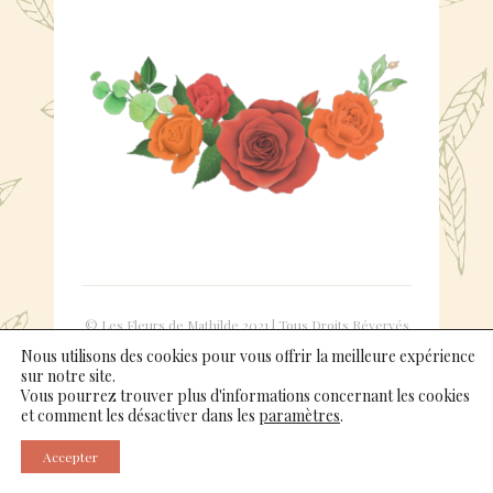
© Les Fleurs de Mathilde 2021 | Tous Droits Révervés
|
Mentions légales
Nous utilisons des cookies pour vous offrir la meilleure expérience
sur notre site.
Vous pourrez trouver plus d'informations concernant les cookies
et comment les désactiver dans les
paramètres
.
GOOGLE MAPS
INSTAGRAM
FACEBOOK
Accepter