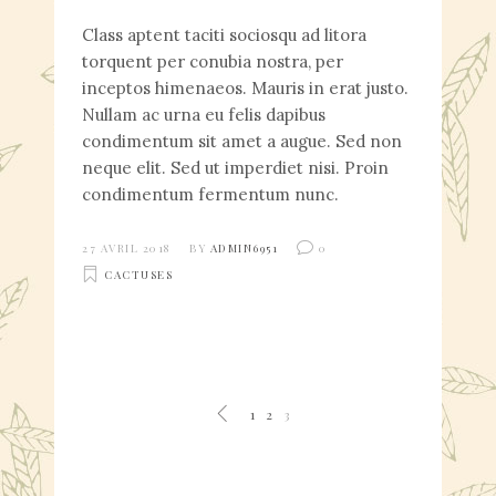
Class aptent taciti sociosqu ad litora
torquent per conubia nostra, per
inceptos himenaeos. Mauris in erat justo.
Nullam ac urna eu felis dapibus
condimentum sit amet a augue. Sed non
neque elit. Sed ut imperdiet nisi. Proin
condimentum fermentum nunc.
27 AVRIL 2018
BY
ADMIN6951
0
CACTUSES
1
2
3