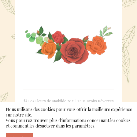
© Les Fleurs de Mathilde 2021 | Tous Droits Révervés
|
Mentions légales
Nous utilisons des cookies pour vous offrir la meilleure expérience
sur notre site.
Vous pourrez trouver plus d'informations concernant les cookies
et comment les désactiver dans les
paramètres
.
GOOGLE MAPS
INSTAGRAM
FACEBOOK