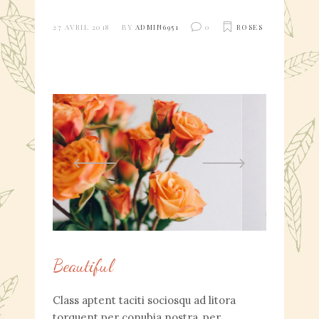
27 AVRIL 2018
BY
ADMIN6951
0
ROSES
Beautiful
Class aptent taciti sociosqu ad litora
torquent per conubia nostra, per