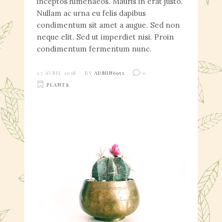
inceptos himenaeos. Mauris in erat justo.
Nullam ac urna eu felis dapibus
condimentum sit amet a augue. Sed non
neque elit. Sed ut imperdiet nisi. Proin
condimentum fermentum nunc.
27 AVRIL 2018
BY
ADMIN6951
0
PLANTS