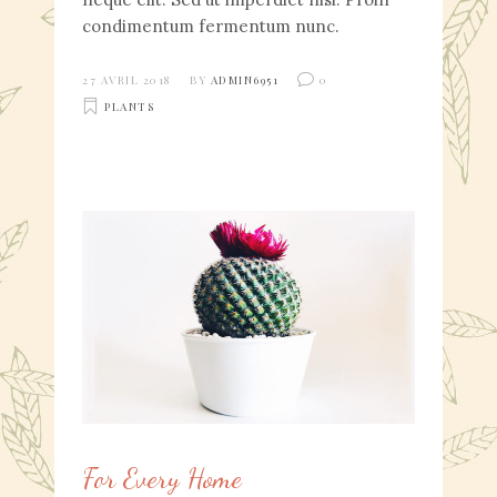
condimentum fermentum nunc.
27 AVRIL 2018
BY
ADMIN6951
0
PLANTS
For Every Home