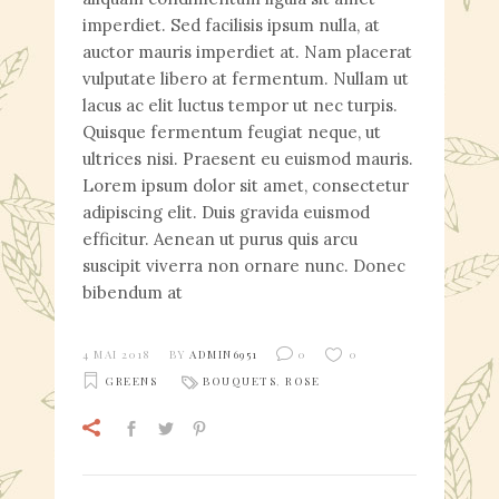
imperdiet. Sed facilisis ipsum nulla, at
auctor mauris imperdiet at. Nam placerat
vulputate libero at fermentum. Nullam ut
lacus ac elit luctus tempor ut nec turpis.
Quisque fermentum feugiat neque, ut
ultrices nisi. Praesent eu euismod mauris.
Lorem ipsum dolor sit amet, consectetur
adipiscing elit. Duis gravida euismod
efficitur. Aenean ut purus quis arcu
suscipit viverra non ornare nunc. Donec
bibendum at
4 MAI 2018
BY
ADMIN6951
0
0
GREENS
BOUQUETS
,
ROSE