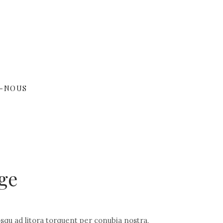
-NOUS
age
osqu ad litora torquent per conubia nostra,